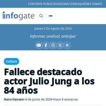
CONTRATE PUBLICIDAD
DONACIONES
QUIÉNES SOMOS
Jueves 6 De Agosto De 2026
Informar, analizar, anticipar
B
YouTube
Facebook
Instagram
X
Bluesky
Cultura
Fallece destacado
actor Julio Jung a los
84 años
Hans Hansen
•
6 de junio de 2026
•
Hace 8 semanas