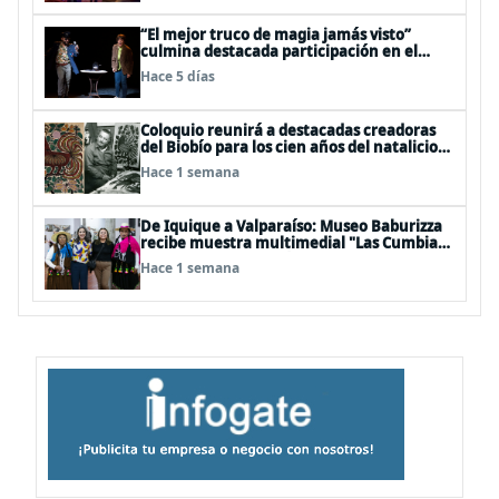
“El mejor truco de magia jamás visto”
culmina destacada participación en el
Festival Off Avignon 2026
Hace 5 días
Coloquio reunirá a destacadas creadoras
del Biobío para los cien años del natalicio
del artista textil y artesano tomecino
Hace 1 semana
Héctor Herrera “El Pajarero”
De Iquique a Valparaíso: Museo Baburizza
recibe muestra multimedial "Las Cumbias
que escuchamos allá arriba"
Hace 1 semana