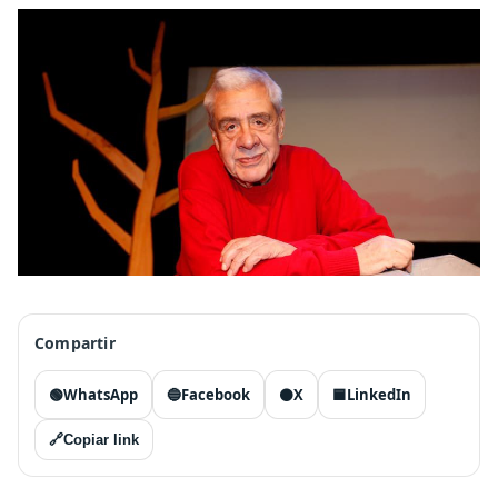
Compartir
🟢
WhatsApp
🔵
Facebook
⚫
X
🟦
LinkedIn
🔗
Copiar link