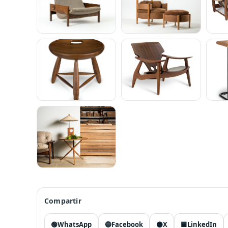
Compartir
🟢
WhatsApp
🔵
Facebook
⚫
X
🟦
LinkedIn