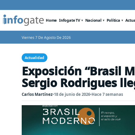
Home
Infogate TV
Nacional
Política
Actu
Viernes 7 De Agosto De 2026
Actualidad
Exposición “Brasil M
Sergio Rodrigues ll
Carlos Martínez
•
18 de junio de 2026
•
Hace 7 semanas