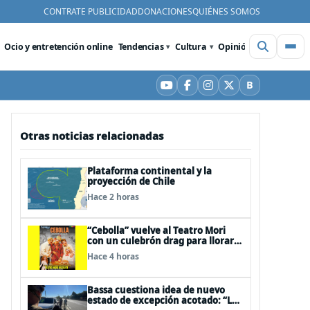
CONTRATE PUBLICIDAD
DONACIONES
QUIÉNES SOMOS
Ocio y entretención online
Tendencias
Cultura
Opinión
Videos
De
B
YouTube
Facebook
Instagram
X
Bluesky
Otras noticias relacionadas
Plataforma continental y la
proyección de Chile
Hace 2 horas
“Cebolla” vuelve al Teatro Mori
con un culebrón drag para llorar
de la risa
Hace 4 horas
Bassa cuestiona idea de nuevo
estado de excepción acotado: “Las