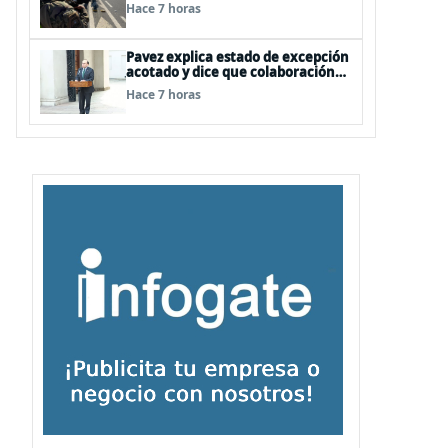
FFAA no son policías”
Hace 7 horas
Pavez explica estado de excepción
acotado y dice que colaboración
entre FFAA y policías, “es algo del
Hace 7 horas
todo pertinente analizar”