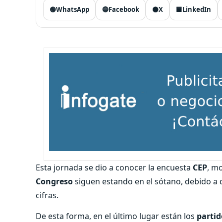
🟢
WhatsApp
🔵
Facebook
⚫
X
🟦
LinkedIn
Esta jornada se dio a conocer la encuesta
CEP
, m
Congreso
siguen estando en el sótano, debido a q
cifras.
De esta forma, en el último lugar están los
partid