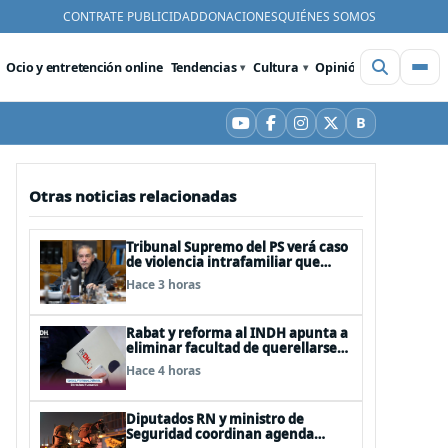
CONTRATE PUBLICIDAD
DONACIONES
QUIÉNES SOMOS
Ocio y entretención online
Tendencias
Cultura
Opinión
Videos
De
B
YouTube
Facebook
Instagram
X
Bluesky
Otras noticias relacionadas
Tribunal Supremo del PS verá caso
de violencia intrafamiliar que
afecta al senador Fidel Espinoza
Hace 3 horas
Rabat y reforma al INDH apunta a
eliminar facultad de querellarse
para hacerlo “consultivo”
Hace 4 horas
Diputados RN y ministro de
Seguridad coordinan agenda