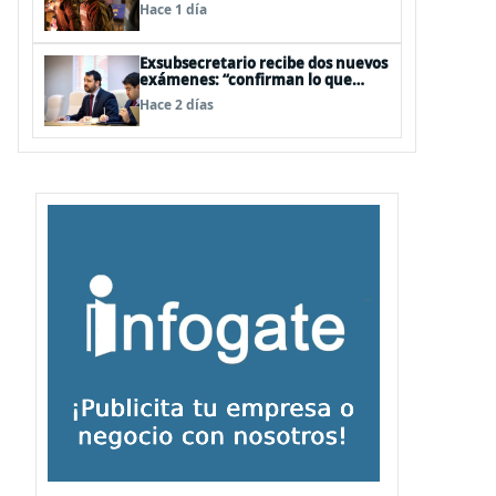
legislativa y fast track de
Hace 1 día
proyectos
Exsubsecretario recibe dos nuevos
exámenes: “confirman lo que
siempre he dicho que no consumo
Hace 2 días
droga”