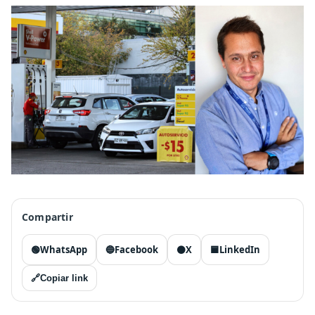
Compartir
🟢
WhatsApp
🔵
Facebook
⚫
X
🟦
LinkedIn
🔗
Copiar link