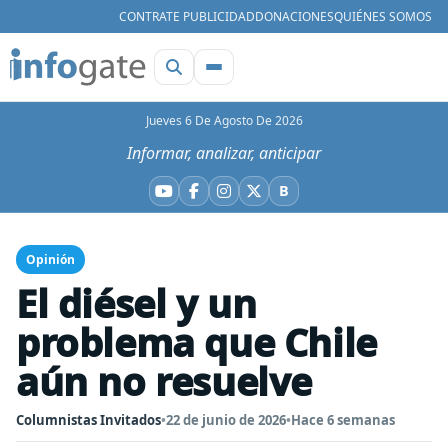
CONTRATE PUBLICIDAD
DONACIONES
QUIÉNES SOMOS
Jueves 6 De Agosto De 2026
Informar, analizar, anticipar
B
YouTube
Facebook
Instagram
X
Bluesky
Opinión
El diésel y un
problema que Chile
aún no resuelve
Columnistas Invitados
•
22 de junio de 2026
•
Hace 6 semanas