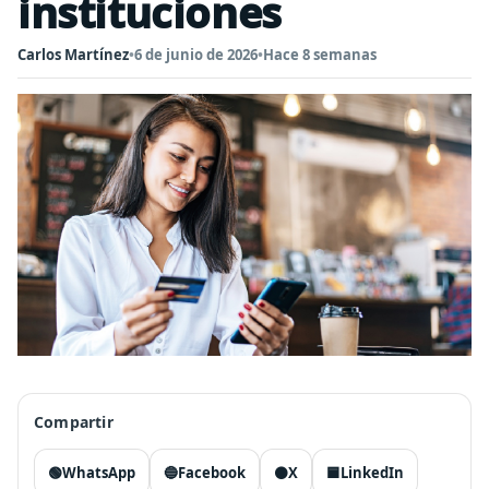
instituciones
Carlos Martínez
•
6 de junio de 2026
•
Hace 8 semanas
Compartir
🟢
WhatsApp
🔵
Facebook
⚫
X
🟦
LinkedIn