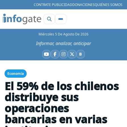
CONTRATE PUBLICIDAD
DONACIONES
QUIÉNES SOMOS
Miércoles 5 De Agosto De 2026
Informar, analizar, anticipar
B
YouTube
Facebook
Instagram
X
Bluesky
Economía
El 59% de los chilenos
distribuye sus
operaciones
bancarias en varias