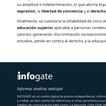
su amplitud e indeterminación, lo que abriría espa
expresión
, la
libertad de conciencia
y el
derecho
Finalmente, se cuestiona la inhabilidad de cinco
educación superior
aplicable a personas condena
sanción, generando discriminación socioeconómic
estudios, yendo en contra al derecho a la educaci
Informar, analizar, anticipar
INFOGATE es un medio digital de prensa independiente, informa
y creíble, así dan cuenta las referencias a notas periodística qu
medios de comunicación tales como: La Segunda, CNN Chile, 