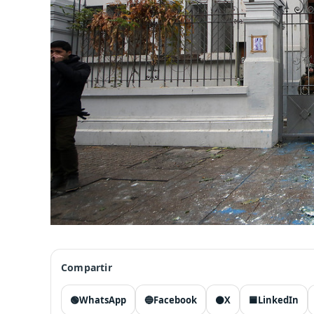
Compartir
🟢
WhatsApp
🔵
Facebook
⚫
X
🟦
LinkedIn