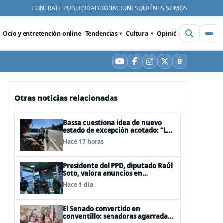
CONTRATE PUBLICIDAD
DONACIONES
QUIÉNES SOMOS
Ocio y entretención online
Tendencias
Cultura
Opinión
Videos
De
B
YouTube
Facebook
Instagram
X
Bluesky
Otras noticias relacionadas
Bassa cuestiona idea de nuevo
estado de excepción acotado: “Las
FFAA no son policías”
Hace 17 horas
Presidente del PPD, diputado Raúl
Soto, valora anuncios en
seguridad pero advierte ausencia
Hace 1 día
clave: alzamiento del secreto
bancario
El Senado convertido en
conventillo: senadoras agarradas