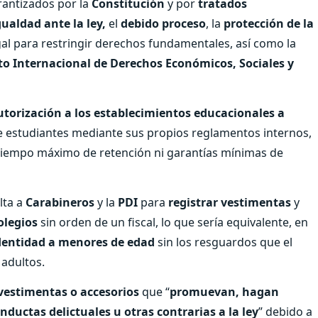
rantizados por la
Constitución
y por
tratados
gualdad ante la ley,
el
debido proceso
, la
protección de la
gal para restringir derechos fundamentales, así como la
to Internacional de Derechos Económicos, Sociales y
utorización a los establecimientos educacionales a
 estudiantes mediante sus propios reglamentos internos,
ia, tiempo máximo de retención ni garantías mínimas de
lta a
Carabineros
y la
PDI
para
registrar vestimentas
y
olegios
sin orden de un fiscal, lo que sería equivalente, en
identidad a menores de edad
sin los resguardos que el
 adultos.
 vestimentas o accesorios
que “
promuevan, hagan
onductas delictuales u otras contrarias a la ley
” debido a