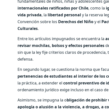
fundamentales de niños, niñas y adolescentes ga
internacionales ratificados por Chile
, como la
i
vida privada
, la
libertad personal
y la reserva le
Convención sobre los
Derechos del Niño
y el
Pac
Culturales
.
Entre los artículos impugnados se encuentra la
a
revisar mochilas, bolsos y efectos personales
de
sin que la ley fije criterios claros de procedenc
defensa.
En segundo lugar, se cuestiona la norma que facu
pertenencias de estudiantes al interior de los c
la práctica, a extender el
control preventivo de 
ordenamiento jurídico exige incluso en el caso de
Asimismo, se impugna la o
bligación de prohibir
apología o alusión a la violencia, a drogas, a c