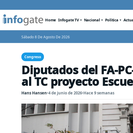
Home
Infogate TV
Nacional
Política
Actu
Sábado 8 De Agosto De 2026
Congreso
Diputados del FA-PC
al TC proyecto Escue
Hans Hansen
•
4 de junio de 2026
•
Hace 9 semanas