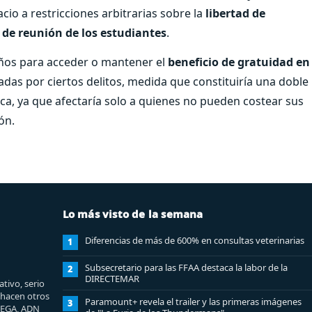
cio a restricciones arbitrarias sobre la
libertad de
 de reunión de los estudiantes
.
 años para acceder o mantener el
beneficio de gratuidad en
das por ciertos delitos, medida que constituiría una doble
a, ya que afectaría solo a quienes no pueden costear sus
ón.
Lo más visto de la semana
Diferencias de más de 600% en consultas veterinarias
1
Subsecretario para las FFAA destaca la labor de la
2
DIRECTEMAR
tivo, serio
e hacen otros
Paramount+ revela el trailer y las primeras imágenes
3
MEGA, ADN