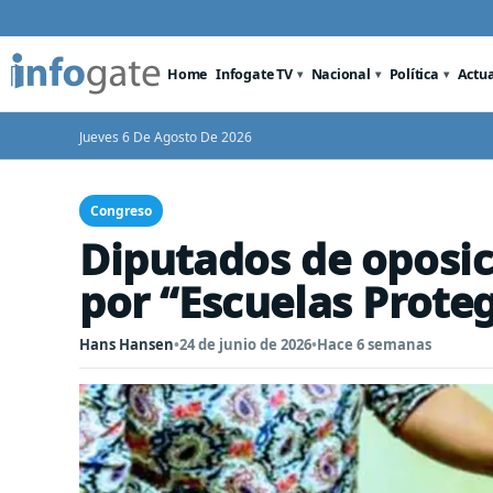
Home
Infogate TV
Nacional
Política
Actu
Jueves 6 De Agosto De 2026
Congreso
Diputados de oposici
por “Escuelas Prote
Hans Hansen
•
24 de junio de 2026
•
Hace 6 semanas