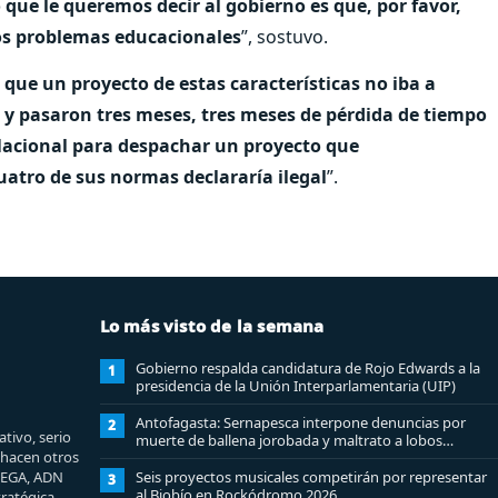
 que le queremos decir al gobierno es que, por favor,
os problemas educacionales
”, sostuvo.
ó que un proyecto de estas características no iba a
, y pasaron tres meses, tres meses de pérdida de tiempo
Nacional para despachar un proyecto que
uatro de sus normas declararía ilegal
”.
Lo más visto de la semana
Gobierno respalda candidatura de Rojo Edwards a la
1
presidencia de la Unión Interparlamentaria (UIP)
Antofagasta: Sernapesca interpone denuncias por
2
tivo, serio
muerte de ballena jorobada y maltrato a lobos
e hacen otros
marinos
MEGA, ADN
Seis proyectos musicales competirán por representar
3
al Biobío en Rockódromo 2026
ratégica.