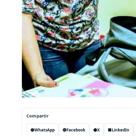
Compartir
🟢
WhatsApp
🔵
Facebook
⚫
X
🟦
LinkedIn