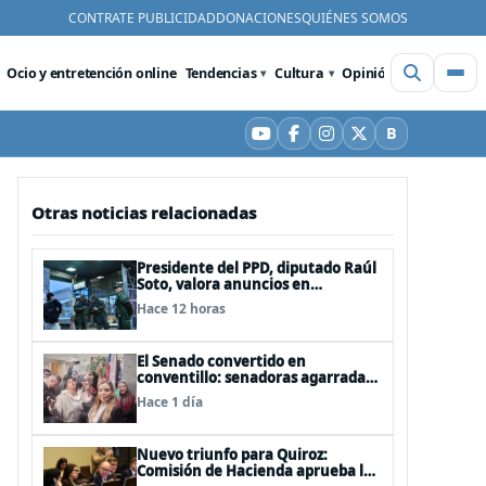
CONTRATE PUBLICIDAD
DONACIONES
QUIÉNES SOMOS
Ocio y entretención online
Tendencias
Cultura
Opinión
Videos
De
B
YouTube
Facebook
Instagram
X
Bluesky
Otras noticias relacionadas
Presidente del PPD, diputado Raúl
Soto, valora anuncios en
seguridad pero advierte ausencia
Hace 12 horas
clave: alzamiento del secreto
bancario
El Senado convertido en
conventillo: senadoras agarradas
de las mechas
Hace 1 día
Nuevo triunfo para Quiroz:
Comisión de Hacienda aprueba los