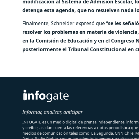
modificación al Sistema de Admisión Escolar, lo
detenga esta agenda, que no resuelven nada l
Finalmente, Schneider expresó que “
se les señal
resolver los problemas en materia de violencia
en la Comisión de Educación y en el Congreso 
posteriormente el Tribunal Constitucional en c
Informar, analizar, anticipar
INFOGATE es un medio digital de prensa independiente, informa
y creíble, así dan cuenta las referencias a notas periodística qu
medios de comunicación tales como: La Segunda, CNN Chile, 
Radio, Radio Biobio, con quien además tenemos una alianza est