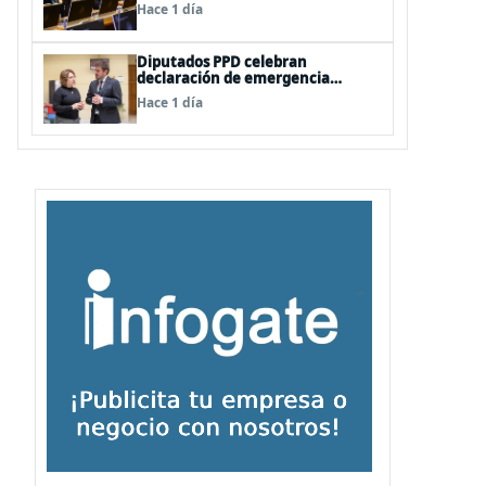
vetos a la Megarreforma
Hace 1 día
Diputados PPD celebran
declaración de emergencia
agrícola a La Araucanía y piden
Hace 1 día
agilizar ayudas económicas a
familias