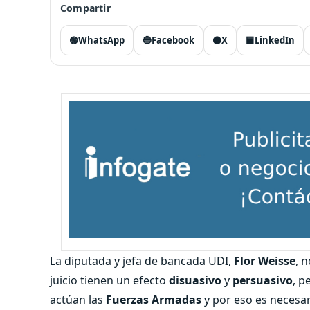
Compartir
🟢
WhatsApp
🔵
Facebook
⚫
X
🟦
LinkedIn
La diputada y jefa de bancada UDI,
Flor Weisse
, 
juicio tienen un efecto
disuasivo
y
persuasivo
, p
actúan las
Fuerzas Armadas
y por eso es necesa