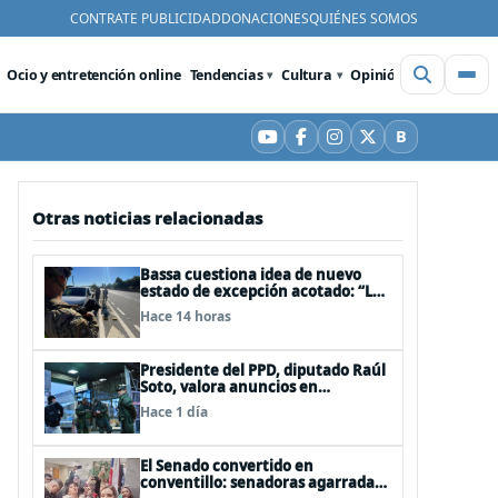
CONTRATE PUBLICIDAD
DONACIONES
QUIÉNES SOMOS
Ocio y entretención online
Tendencias
Cultura
Opinión
Videos
De
B
YouTube
Facebook
Instagram
X
Bluesky
Otras noticias relacionadas
Bassa cuestiona idea de nuevo
estado de excepción acotado: “Las
FFAA no son policías”
Hace 14 horas
Presidente del PPD, diputado Raúl
Soto, valora anuncios en
seguridad pero advierte ausencia
Hace 1 día
clave: alzamiento del secreto
bancario
El Senado convertido en
conventillo: senadoras agarradas