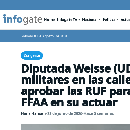
Home
Infogate TV
Nacional
Política
Actu
Sábado 8 De Agosto De 2026
Congreso
Diputada Weisse (UDI
militares en las call
aprobar las RUF para
FFAA en su actuar
Hans Hansen
•
28 de junio de 2026
•
Hace 5 semanas