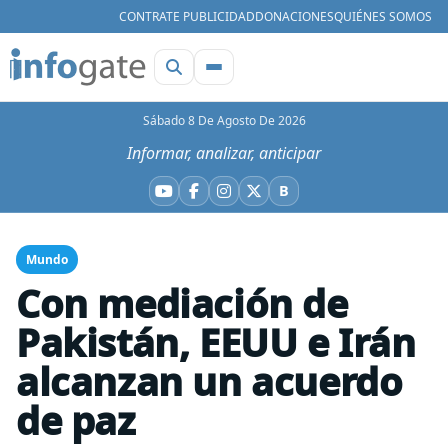
CONTRATE PUBLICIDAD
DONACIONES
QUIÉNES SOMOS
Sábado 8 De Agosto De 2026
Informar, analizar, anticipar
B
YouTube
Facebook
Instagram
X
Bluesky
Mundo
Con mediación de
Pakistán, EEUU e Irán
alcanzan un acuerdo
de paz