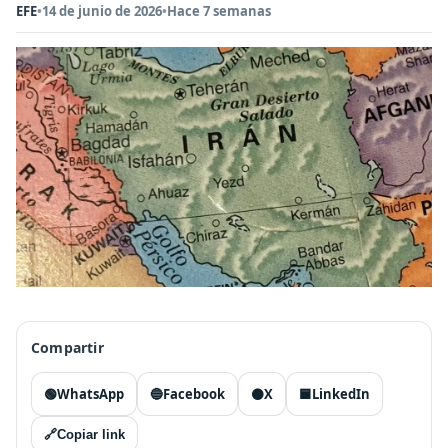
EFE
•
14 de junio de 2026
•
Hace 7 semanas
Compartir
🟢
WhatsApp
🔵
Facebook
⚫
X
🟦
LinkedIn
🔗
Copiar link