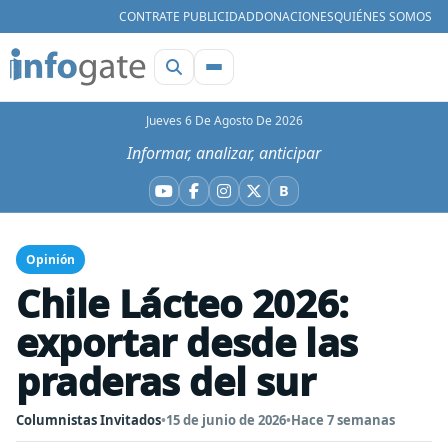
CONTRATE PUBLICIDAD
DONACIONES
QUIÉNES SOMOS
Jueves 6 De Agosto De 2026
Informar, analizar, anticipar
B
YouTube
Facebook
Instagram
X
Bluesky
Opinión
Chile Lácteo 2026:
exportar desde las
praderas del sur
Columnistas Invitados
•
15 de junio de 2026
•
Hace 7 semanas