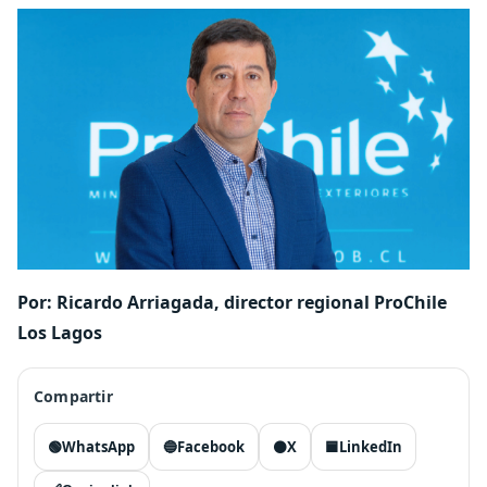
Por: Ricardo Arriagada, director regional ProChile
Los Lagos
Compartir
🟢
WhatsApp
🔵
Facebook
⚫
X
🟦
LinkedIn