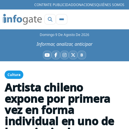
CONTRATE PUBLICIDAD
DONACIONES
QUIÉNES SOMOS
Domingo 9 De Agosto De 2026
Informar, analizar, anticipar
B
YouTube
Facebook
Instagram
X
Bluesky
Cultura
Artista chileno
expone por primera
vez en forma
individual en uno de