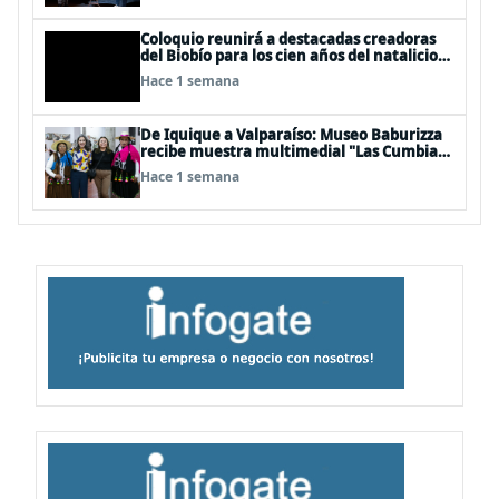
Coloquio reunirá a destacadas creadoras
del Biobío para los cien años del natalicio
del artista textil y artesano tomecino
Hace 1 semana
Héctor Herrera “El Pajarero”
De Iquique a Valparaíso: Museo Baburizza
recibe muestra multimedial "Las Cumbias
que escuchamos allá arriba"
Hace 1 semana