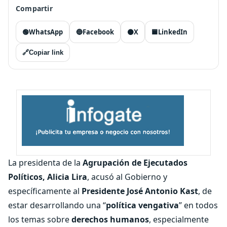
Compartir
🟢
WhatsApp
🔵
Facebook
⚫
X
🟦
LinkedIn
🔗
Copiar link
La presidenta de la
Agrupación de Ejecutados
Políticos, Alicia Lira
, acusó al Gobierno y
específicamente al
Presidente José Antonio Kast
, de
estar desarrollando una “
política vengativa
” en todos
los temas sobre
derechos humanos
, especialmente