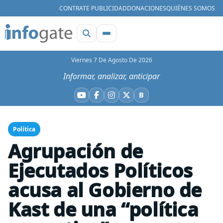
CONTRATE PUBLICIDAD
DONACIONES
QUIÉNES SOMOS
Viernes 7 De Agosto De 2026
Informar, analizar, anticipar
B
YouTube
Facebook
Instagram
X
Bluesky
Política
Agrupación de
Ejecutados Políticos
acusa al Gobierno de
Kast de una “política