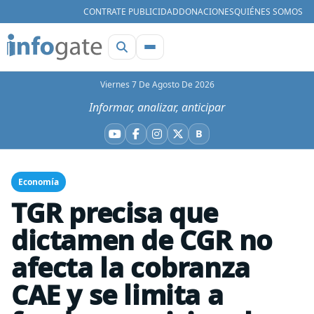
CONTRATE PUBLICIDAD
DONACIONES
QUIÉNES SOMOS
Viernes 7 De Agosto De 2026
Informar, analizar, anticipar
B
YouTube
Facebook
Instagram
X
Bluesky
Economía
TGR precisa que
dictamen de CGR no
afecta la cobranza
CAE y se limita a