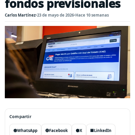
fondos previsionales
Carlos Martínez
•
23 de mayo de 2026
•
Hace 10 semanas
Compartir
🟢
WhatsApp
🔵
Facebook
⚫
X
🟦
LinkedIn