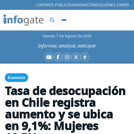
CONTRATE PUBLICIDAD
DONACIONES
QUIÉNES SOMOS
Viernes 7 De Agosto De 2026
Informar, analizar, anticipar
B
YouTube
Facebook
Instagram
X
Bluesky
Economía
Tasa de desocupación
en Chile registra
aumento y se ubica
en 9,1%: Mujeres