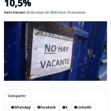
10,5%
Hans Hansen
•
29 de mayo de 2026
•
Hace 10 semanas
Compartir
🟢
WhatsApp
🔵
Facebook
⚫
X
🟦
LinkedIn