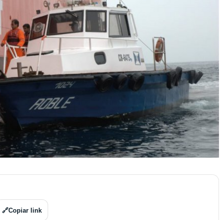
🔗
Copiar link