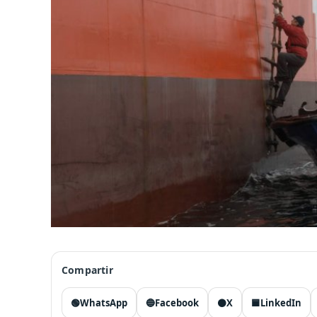
Compartir
🟢
WhatsApp
🔵
Facebook
⚫
X
🟦
LinkedIn