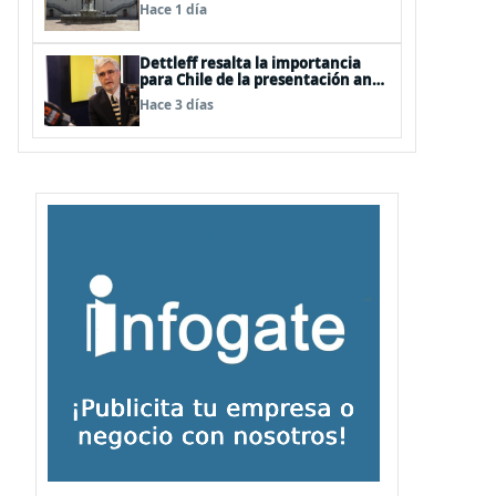
Hace 1 día
Dettleff resalta la importancia
para Chile de la presentación ante
la ONU de la Plataforma
Hace 3 días
Continental Extendida del
Archipiélago Juan Fernández