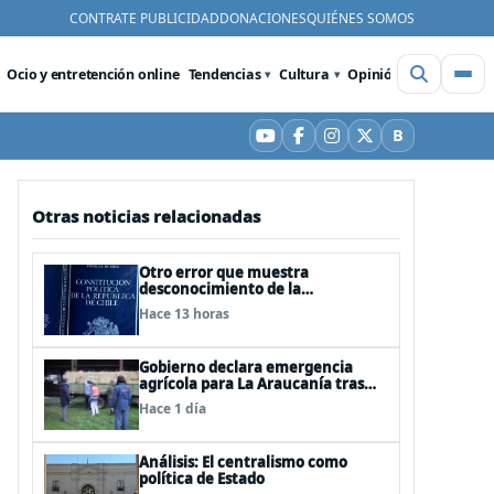
CONTRATE PUBLICIDAD
DONACIONES
QUIÉNES SOMOS
Ocio y entretención online
Tendencias
Cultura
Opinión
Videos
De
B
YouTube
Facebook
Instagram
X
Bluesky
Otras noticias relacionadas
Otro error que muestra
desconocimiento de la
Constitución: Artículo 1 consagra
Hace 13 horas
resguardar la seguridad nacional y
proteger a los ciudadanos
Gobierno declara emergencia
agrícola para La Araucanía tras
desastres por pasos de sistemas
Hace 1 día
frontales
Análisis: El centralismo como
política de Estado