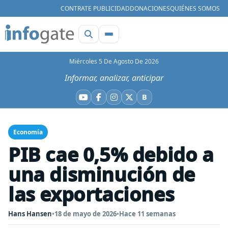
CONTRATE PUBLICIDAD
DONACIONES
QUIÉNES SOMOS
Miércoles 5 De Agosto De 2026
Informar, analizar, anticipar
B
YouTube
Facebook
Instagram
X
Bluesky
Economía
PIB cae 0,5% debido a
una disminución de
las exportaciones
Hans Hansen
•
18 de mayo de 2026
•
Hace 11 semanas