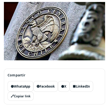
Compartir
🟢
WhatsApp
🔵
Facebook
⚫
X
🟦
LinkedIn
🔗
Copiar link