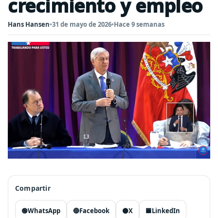
crecimiento y empleo
Hans Hansen
•
31 de mayo de 2026
•
Hace 9 semanas
Compartir
🟢
WhatsApp
🔵
Facebook
⚫
X
🟦
LinkedIn