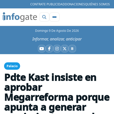
CONTRATE PUBLICIDAD
DONACIONES
QUIÉNES SOMOS
Domingo 9 De Agosto De 2026
Informar, analizar, anticipar
B
YouTube
Facebook
Instagram
X
Bluesky
Palacio
Pdte Kast insiste en
aprobar
Megarreforma porque
apunta a generar