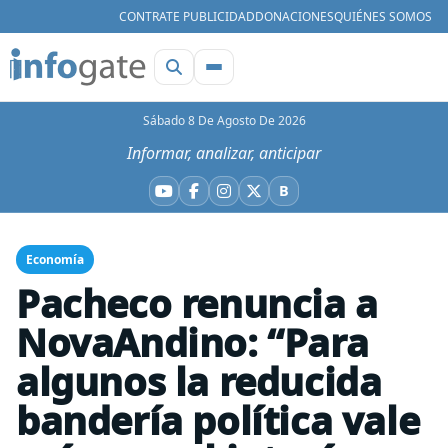
CONTRATE PUBLICIDAD
DONACIONES
QUIÉNES SOMOS
Sábado 8 De Agosto De 2026
Informar, analizar, anticipar
B
YouTube
Facebook
Instagram
X
Bluesky
Economía
Pacheco renuncia a
NovaAndino: “Para
algunos la reducida
bandería política vale