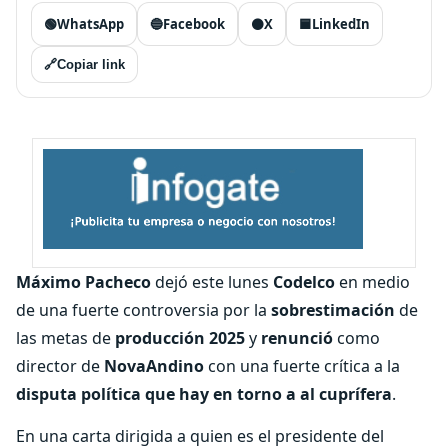
🟢
WhatsApp
🔵
Facebook
⚫
X
🟦
LinkedIn
🔗
Copiar link
Máximo
Pacheco
dejó este lunes
Codelco
en medio
de una fuerte controversia por la
sobrestimación
de
las metas de
producción 2025
y
renunció
como
director de
NovaAndino
con una fuerte crítica a la
disputa política que hay en torno a al cuprífera
.
En una carta dirigida a quien es el presidente del