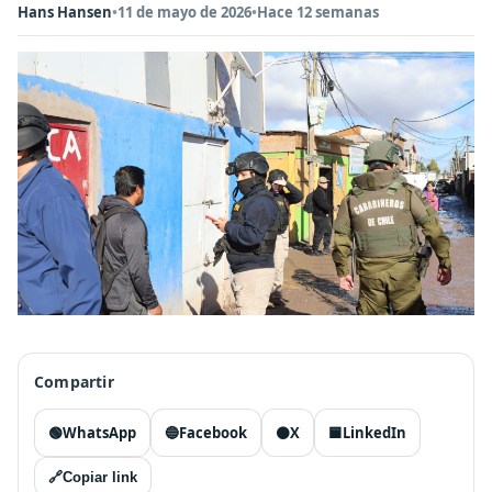
Hans Hansen
•
11 de mayo de 2026
•
Hace 12 semanas
Compartir
🟢
WhatsApp
🔵
Facebook
⚫
X
🟦
LinkedIn
🔗
Copiar link