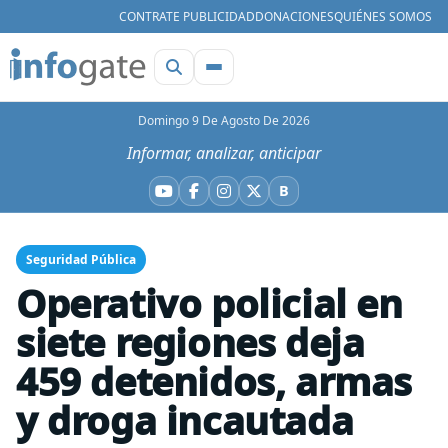
CONTRATE PUBLICIDAD
DONACIONES
QUIÉNES SOMOS
Domingo 9 De Agosto De 2026
Informar, analizar, anticipar
B
YouTube
Facebook
Instagram
X
Bluesky
Seguridad Pública
Operativo policial en
siete regiones deja
459 detenidos, armas
y droga incautada