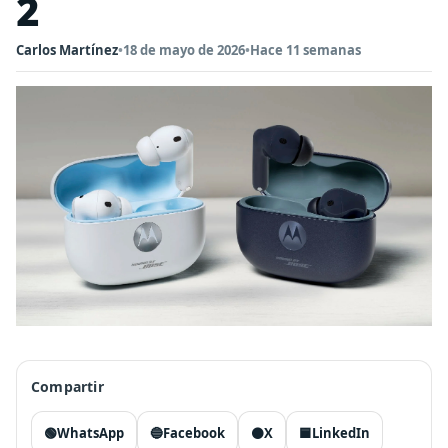
2
Carlos Martínez
•
18 de mayo de 2026
•
Hace 11 semanas
Compartir
🟢
WhatsApp
🔵
Facebook
⚫
X
🟦
LinkedIn