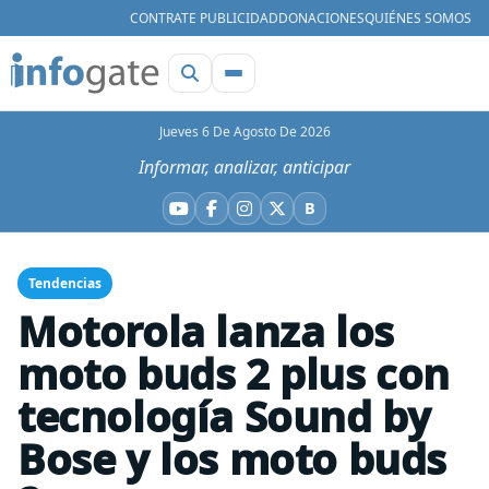
CONTRATE PUBLICIDAD
DONACIONES
QUIÉNES SOMOS
Jueves 6 De Agosto De 2026
Informar, analizar, anticipar
B
YouTube
Facebook
Instagram
X
Bluesky
Tendencias
Motorola lanza los
moto buds 2 plus con
tecnología Sound by
Bose y los moto buds