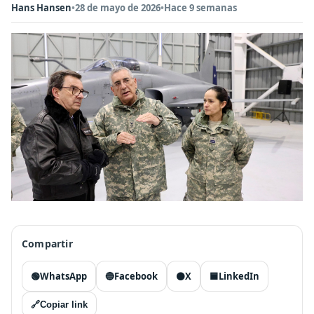
Hans Hansen
•
28 de mayo de 2026
•
Hace 9 semanas
Compartir
🟢
WhatsApp
🔵
Facebook
⚫
X
🟦
LinkedIn
🔗
Copiar link