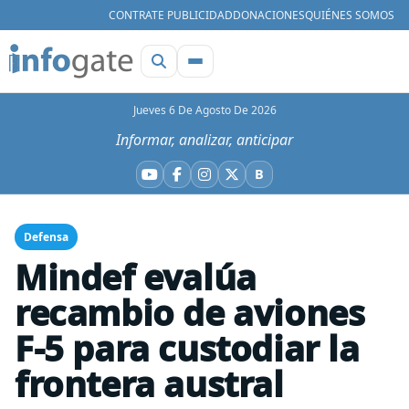
CONTRATE PUBLICIDAD
DONACIONES
QUIÉNES SOMOS
Jueves 6 De Agosto De 2026
Informar, analizar, anticipar
B
YouTube
Facebook
Instagram
X
Bluesky
Defensa
Mindef evalúa
recambio de aviones
F-5 para custodiar la
frontera austral