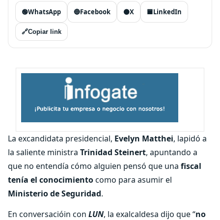
🟢
WhatsApp
🔵
Facebook
⚫
X
🟦
LinkedIn
🔗
Copiar link
La excandidata presidencial,
Evelyn Matthei
, lapidó a
la saliente ministra
Trinidad Steinert
, apuntando a
que no entendía cómo alguien pensó que una
fiscal
tenía el conocimiento
como para asumir el
Ministerio de Seguridad
.
En conversacióin con
LUN
, la exalcaldesa dijo que “
no