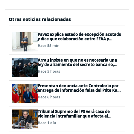
Otras noticias relacionadas
Pavez explica estado de excepción acotado
y dice que colaboración entre FFAA y
policías, “es algo del todo pertinente
Hace 55 min
analizar”
Arrau insiste en que no es necesaria una
ley de alzamiento del secreto bancario,
porque ya existe
Hace 5 horas
Presentan denuncia ante Contraloría por
entrega de información falsa del Pdte Kast
en cadena nacional
Hace 6 horas
Tribunal Supremo del PS verá caso de
violencia intrafamiliar que afecta al
senador Fidel Espinoza
Hace 1 día