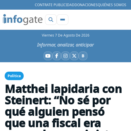
CONTRATE PUBLICIDAD
DONACIONES
QUIÉNES SOMOS
Viernes 7 De Agosto De 2026
Informar, analizar, anticipar
B
YouTube
Facebook
Instagram
X
Bluesky
Política
Matthei lapidaria con
Steinert: “No sé por
qué alguien pensó
que una fiscal era