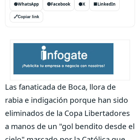
🟢
WhatsApp
🔵
Facebook
⚫
X
🟦
LinkedIn
🔗
Copiar link
Las fanaticada de Boca, llora de
rabia e indigación porque han sido
eliminados de la Copa Libertadores
a manos de un "gol bendito desde el
cielo" marcado por la Católica que