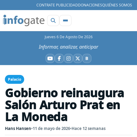
CONTRATE PUBLICIDAD
DONACIONES
QUIÉNES SOMOS
Jueves 6 De Agosto De 2026
Informar, analizar, anticipar
B
YouTube
Facebook
Instagram
X
Bluesky
Palacio
Gobierno reinaugura
Salón Arturo Prat en
La Moneda
Hans Hansen
•
11 de mayo de 2026
•
Hace 12 semanas