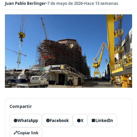
Juan Pablo Berlinger
•
7 de mayo de 2026
•
Hace 13 semanas
Compartir
🟢
WhatsApp
🔵
Facebook
⚫
X
🟦
LinkedIn
🔗
Copiar link