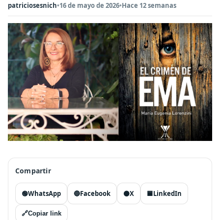
patriciosesnich
•
16 de mayo de 2026
•
Hace 12 semanas
Compartir
🟢
WhatsApp
🔵
Facebook
⚫
X
🟦
LinkedIn
🔗
Copiar link