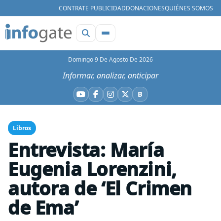
CONTRATE PUBLICIDAD
DONACIONES
QUIÉNES SOMOS
Domingo 9 De Agosto De 2026
Informar, analizar, anticipar
B
YouTube
Facebook
Instagram
X
Bluesky
Libros
Entrevista: María
Eugenia Lorenzini,
autora de ‘El Crimen
de Ema’