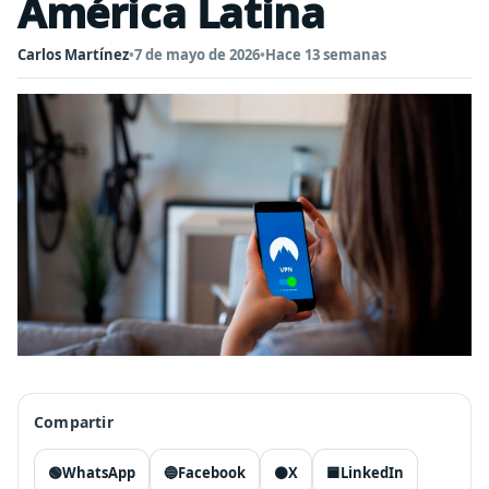
América Latina
Carlos Martínez
•
7 de mayo de 2026
•
Hace 13 semanas
Compartir
🟢
WhatsApp
🔵
Facebook
⚫
X
🟦
LinkedIn