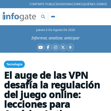
CONTRATE PUBLICIDAD
DONACIONES
QUIÉNES SOMOS
Jueves 6 De Agosto De 2026
Informar, analizar, anticipar
B
YouTube
Facebook
Instagram
X
Bluesky
Tecnología
El auge de las VPN
desafía la regulación
del juego online:
lecciones para