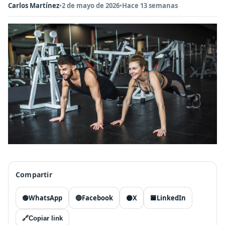
Carlos Martínez
•
2 de mayo de 2026
•
Hace 13 semanas
Compartir
🟢
WhatsApp
🔵
Facebook
⚫
X
🟦
LinkedIn
🔗
Copiar link