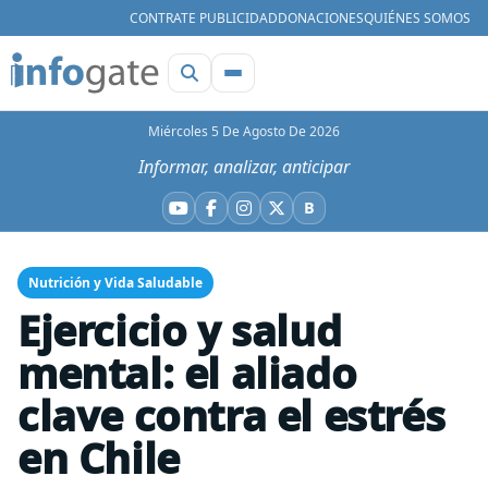
CONTRATE PUBLICIDAD
DONACIONES
QUIÉNES SOMOS
Miércoles 5 De Agosto De 2026
Informar, analizar, anticipar
B
YouTube
Facebook
Instagram
X
Bluesky
Nutrición y Vida Saludable
Ejercicio y salud
mental: el aliado
clave contra el estrés
en Chile