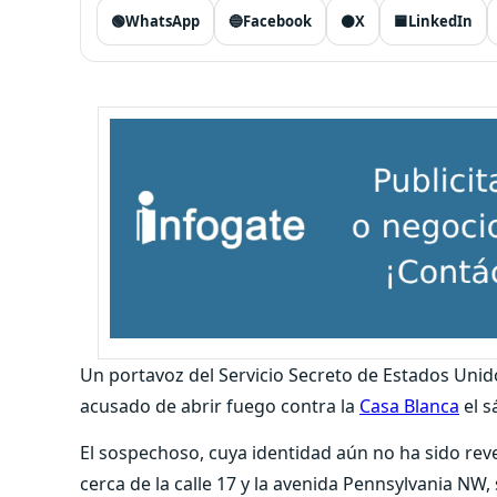
🟢
WhatsApp
🔵
Facebook
⚫
X
🟦
LinkedIn
Un portavoz del Servicio Secreto de Estados Uni
acusado de abrir fuego contra la
Casa Blanca
el s
El sospechoso, cuya identidad aún no ha sido reve
cerca de la calle 17 y la avenida Pennsylvania NW