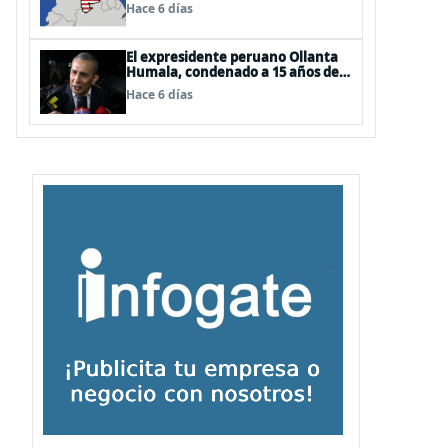
EEUU
Hace 6 días
El expresidente peruano Ollanta
Humala, condenado a 15 años de
cárcel, sale libre al anularse su
Hace 6 días
caso