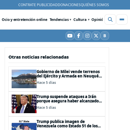
CONTRATE PUBLICIDAD
DONACIONES
QUIÉNES SOMOS
Ocio y entretención online
Tendencias
Cultura
Opinión
Videos
De
B
YouTube
Facebook
Instagram
X
Bluesky
Otras noticias relacionadas
Gobierno de Milei vende terrenos
del Ejército y Armada en Neuquén
y Ushuaia
Hace 5 días
Trump suspende ataques a Irán
porque asegura haber alcanzado
«las bases de un acuerdo»
Hace 5 días
Trump publica imagen de
Venezuela como Estado 51 de los