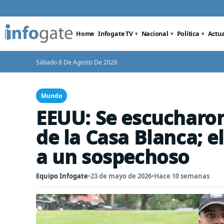
Home
Infogate TV
Nacional
Política
Actu
Sábado 8 De Agosto De 2026
Mundo
EEUU: Se escucharon
de la Casa Blanca; e
a un sospechoso
Equipo Infogate
•
23 de mayo de 2026
•
Hace 10 semanas