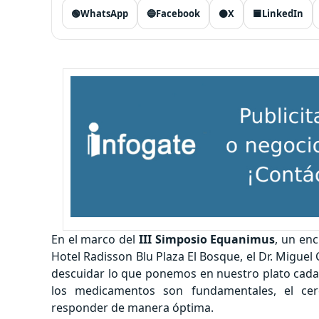
🟢
WhatsApp
🔵
Facebook
⚫
X
🟦
LinkedIn
En el marco del
III Simposio Equanimus
, un enc
Hotel Radisson Blu Plaza El Bosque, el Dr. Migue
descuidar lo que ponemos en nuestro plato cada d
los medicamentos son fundamentales, el cereb
responder de manera óptima.