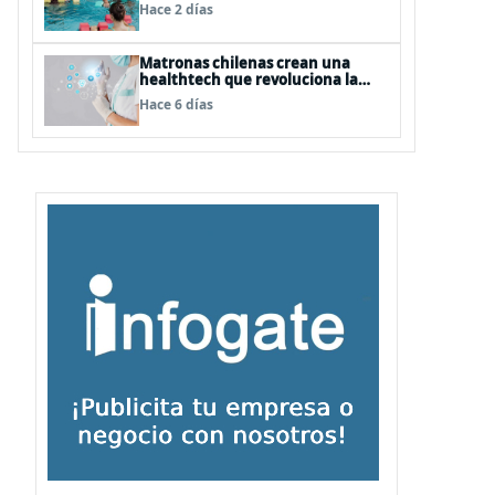
natación para fortalecer la salud
Hace 2 días
Matronas chilenas crean una
healthtech que revoluciona la
formación clínica con simuladores
Hace 6 días
inteligentes