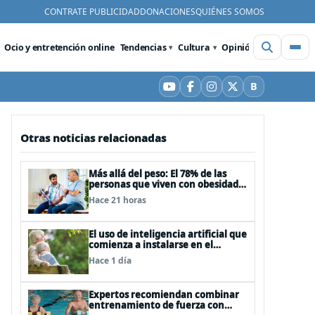
CONTRATE PUBLICIDAD
DONACIONES
QUIÉNES SOMOS
Ocio y entretención online
Tendencias
Cultura
Opinión
Videos
De
B
YouTube
Facebook
Instagram
X
Bluesky
Otras noticias relacionadas
Más allá del peso: El 78% de las
personas que viven con obesidad
sufre estrés postraumático debido
Hace 21 horas
al estigma
El uso de inteligencia artificial que
comienza a instalarse en el
cuidado de personas mayores
Hace 1 día
Expertos recomiendan combinar
entrenamiento de fuerza con