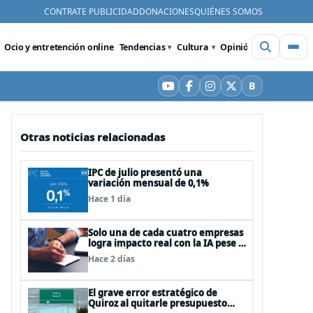
CONTRATE PUBLICIDAD
DONACIONES
QUIÉNES SOMOS
Ocio y entretención online
Tendencias
Cultura
Opinión
Videos
De
B
YouTube
Facebook
Instagram
X
Bluesky
Otras noticias relacionadas
IPC de julio presentó una
variación mensual de 0,1%
Hace 1 día
Solo una de cada cuatro empresas
logra impacto real con la IA pese a
la inversión, según el Foro
Hace 2 días
Económico Mundial
El grave error estratégico de
Quiroz al quitarle presupuesto