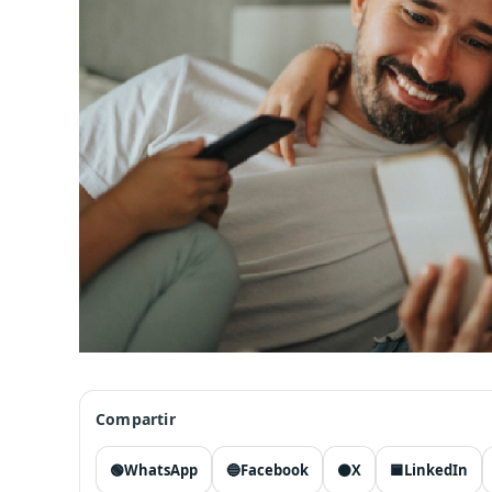
Compartir
🟢
WhatsApp
🔵
Facebook
⚫
X
🟦
LinkedIn