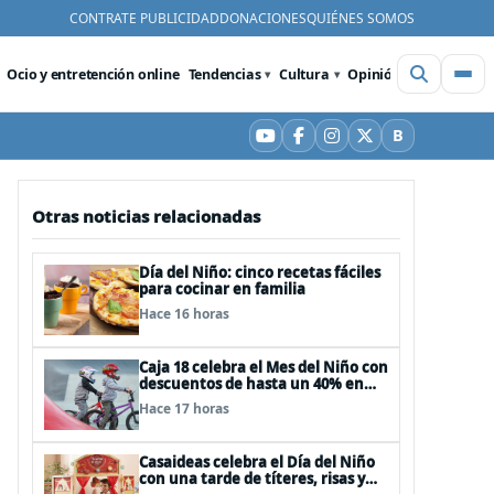
CONTRATE PUBLICIDAD
DONACIONES
QUIÉNES SOMOS
Ocio y entretención online
Tendencias
Cultura
Opinión
Videos
De
B
YouTube
Facebook
Instagram
X
Bluesky
Otras noticias relacionadas
Día del Niño: cinco recetas fáciles
para cocinar en familia
Hace 16 horas
Caja 18 celebra el Mes del Niño con
descuentos de hasta un 40% en
panoramas, cine, shows y
Hace 17 horas
streaming
Casaideas celebra el Día del Niño
con una tarde de títeres, risas y