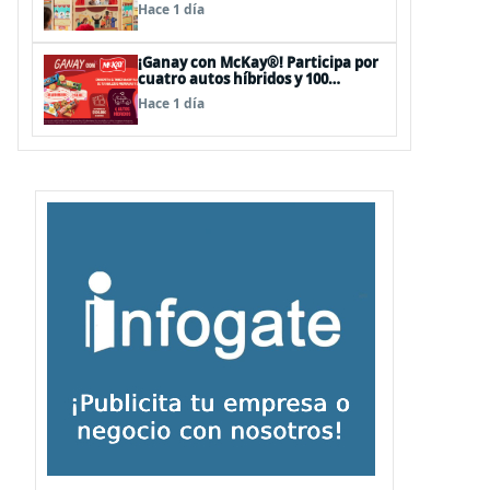
sorpresas en el Mall Plaza Vespucio
Hace 1 día
¡Ganay con McKay®! Participa por
cuatro autos híbridos y 100
premios de $500.000
Hace 1 día