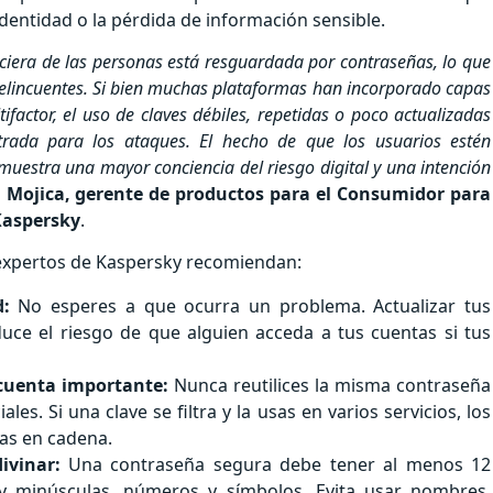
entidad o la pérdida de información sensible.
nciera de las personas está resguardada por contraseñas, lo que
erdelincuentes. Si bien muchas plataformas han incorporado capas
factor, el uso de claves débiles, repetidas o poco actualizadas
trada para los ataques. El hecho de que los usuarios estén
estra una mayor conciencia del riesgo digital y una intención
a Mojica, gerente de productos para el Consumidor para
Kaspersky
.
 expertos de Kaspersky recomiendan:
:
No esperes a que ocurra un problema. Actualizar tus
ce el riesgo de que alguien acceda a tus cuentas si tus
cuenta importante:
Nunca reutilices la misma contraseña
les. Si una clave se filtra y la usas en varios servicios, los
as en cadena.
ivinar:
Una contraseña segura debe tener al menos 12
 y minúsculas, números y símbolos. Evita usar nombres,