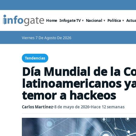
Home
Infogate TV
Nacional
Política
Actu
Viernes 7 De Agosto De 2026
Tendencias
Día Mundial de la C
latinoamericanos ya
temor a hackeos
Carlos Martínez
•
8 de mayo de 2026
•
Hace 12 semanas