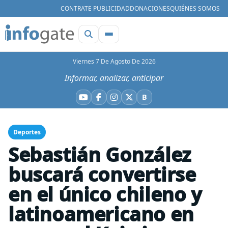
CONTRATE PUBLICIDAD
DONACIONES
QUIÉNES SOMOS
Viernes 7 De Agosto De 2026
Informar, analizar, anticipar
B
YouTube
Facebook
Instagram
X
Bluesky
Deportes
Sebastián González
buscará convertirse
en el único chileno y
latinoamericano en