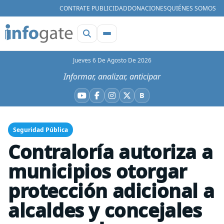
CONTRATE PUBLICIDAD
DONACIONES
QUIÉNES SOMOS
Jueves 6 De Agosto De 2026
Informar, analizar, anticipar
B
YouTube
Facebook
Instagram
X
Bluesky
Seguridad Pública
Contraloría autoriza a
municipios otorgar
protección adicional a
alcaldes y concejales