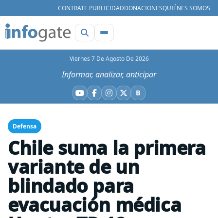
CONTRATE PUBLICIDAD
DONACIONES
QUIÉNES SOMOS
Viernes 7 De Agosto De 2026
Informar, analizar, anticipar
B
YouTube
Facebook
Instagram
X
Bluesky
Defensa
Chile suma la primera
variante de un
blindado para
evacuación médica