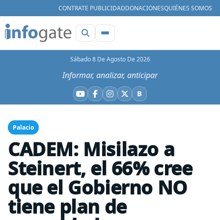
CONTRATE PUBLICIDAD
DONACIONES
QUIÉNES SOMOS
Sábado 8 De Agosto De 2026
Informar, analizar, anticipar
B
YouTube
Facebook
Instagram
X
Bluesky
Palacio
CADEM: Misilazo a
Steinert, el 66% cree
que el Gobierno NO
tiene plan de