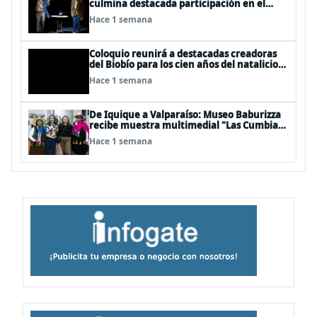
culmina destacada participación en el
Festival Off Avignon 2026
Hace 1 semana
Coloquio reunirá a destacadas creadoras
del Biobío para los cien años del natalicio
del artista textil y artesano tomecino
Hace 1 semana
Héctor Herrera “El Pajarero”
De Iquique a Valparaíso: Museo Baburizza
recibe muestra multimedial "Las Cumbias
que escuchamos allá arriba"
Hace 1 semana