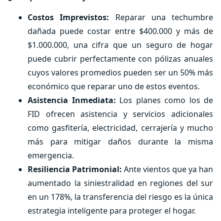
2.257 (Incluye
Costos Imprevistos:
Reparar una techumbre
Costo Total del
759
capital
dañada puede costar entre $400.000 y más de
Evento
económico)
$1.000.000, una cifra que un seguro de hogar
puede cubrir perfectamente con pólizas anuales
cuyos valores promedios pueden ser un 50% más
económico que reparar uno de estos eventos.
Asistencia Inmediata:
Los planes como los de
FID ofrecen asistencia y servicios adicionales
como gasfitería, electricidad, cerrajería y mucho
más para mitigar daños durante la misma
emergencia.
Resiliencia Patrimonial:
Ante vientos que ya han
aumentado la siniestralidad en regiones del sur
en un 178%, la transferencia del riesgo es la única
estrategia inteligente para proteger el hogar.