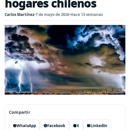
hogares chilenos
Carlos Martínez
•
7 de mayo de 2026
•
Hace 13 semanas
Compartir
🟢
WhatsApp
🔵
Facebook
⚫
X
🟦
LinkedIn