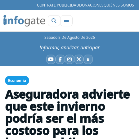
CONTRATE PUBLICIDAD
DONACIONES
QUIÉNES SOMOS
Sábado 8 De Agosto De 2026
Informar, analizar, anticipar
B
YouTube
Facebook
Instagram
X
Bluesky
Economía
Aseguradora advierte
que este invierno
podría ser el más
costoso para los