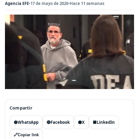
Agencia EFE
•
17 de mayo de 2026
•
Hace 11 semanas
Compartir
🟢
WhatsApp
🔵
Facebook
⚫
X
🟦
LinkedIn
🔗
Copiar link