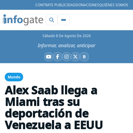
CONTRATE PUBLICIDAD
DONACIONES
QUIÉNES SOMOS
Sábado 8 De Agosto De 2026
Informar, analizar, anticipar
B
YouTube
Facebook
Instagram
X
Bluesky
Mundo
Alex Saab llega a
Miami tras su
deportación de
Venezuela a EEUU