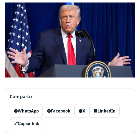
Compartir
🟢
WhatsApp
🔵
Facebook
⚫
X
🟦
LinkedIn
🔗
Copiar link