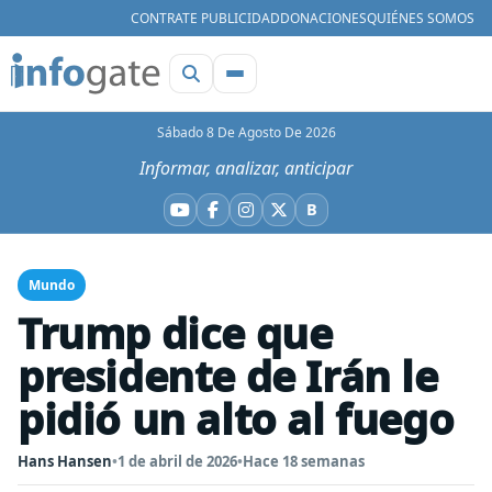
CONTRATE PUBLICIDAD
DONACIONES
QUIÉNES SOMOS
Sábado 8 De Agosto De 2026
Informar, analizar, anticipar
B
YouTube
Facebook
Instagram
X
Bluesky
Mundo
Trump dice que
presidente de Irán le
pidió un alto al fuego
Hans Hansen
•
1 de abril de 2026
•
Hace 18 semanas