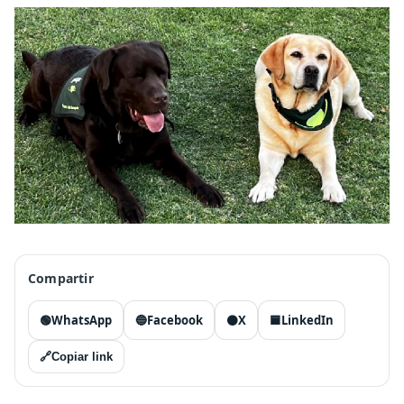
Compartir
🟢
WhatsApp
🔵
Facebook
⚫
X
🟦
LinkedIn
🔗
Copiar link