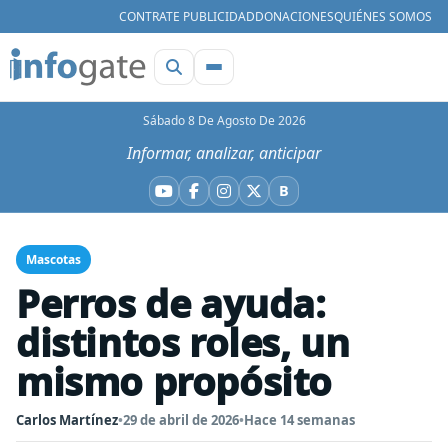
CONTRATE PUBLICIDAD
DONACIONES
QUIÉNES SOMOS
Sábado 8 De Agosto De 2026
Informar, analizar, anticipar
B
YouTube
Facebook
Instagram
X
Bluesky
Mascotas
Perros de ayuda:
distintos roles, un
mismo propósito
Carlos Martínez
•
29 de abril de 2026
•
Hace 14 semanas