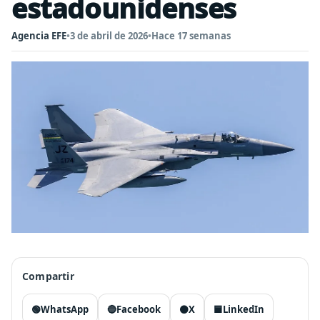
estadounidenses
Agencia EFE
•
3 de abril de 2026
•
Hace 17 semanas
Compartir
🟢
WhatsApp
🔵
Facebook
⚫
X
🟦
LinkedIn