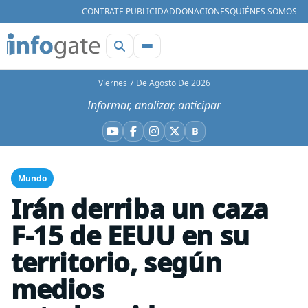
CONTRATE PUBLICIDAD
DONACIONES
QUIÉNES SOMOS
Viernes 7 De Agosto De 2026
Informar, analizar, anticipar
B
YouTube
Facebook
Instagram
X
Bluesky
Mundo
Irán derriba un caza
F-15 de EEUU en su
territorio, según
medios