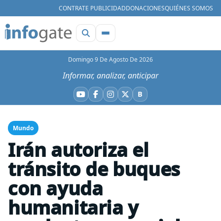
CONTRATE PUBLICIDAD
DONACIONES
QUIÉNES SOMOS
Domingo 9 De Agosto De 2026
Informar, analizar, anticipar
B
YouTube
Facebook
Instagram
X
Bluesky
Mundo
Irán autoriza el
tránsito de buques
con ayuda
humanitaria y