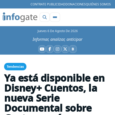
CONTRATE PUBLICIDAD
DONACIONES
QUIÉNES SOMOS
Jueves 6 De Agosto De 2026
Informar, analizar, anticipar
B
YouTube
Facebook
Instagram
X
Bluesky
Tendencias
Ya está disponible en
Disney+ Cuentos, la
nueva Serie
Documental sobre