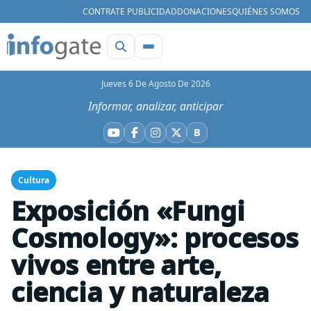
CONTRATE PUBLICIDAD
DONACIONES
QUIÉNES SOMOS
Jueves 6 De Agosto De 2026
Informar, analizar, anticipar
B
YouTube
Facebook
Instagram
X
Bluesky
Cultura
Exposición «Fungi
Cosmology»: procesos
vivos entre arte,
ciencia y naturaleza