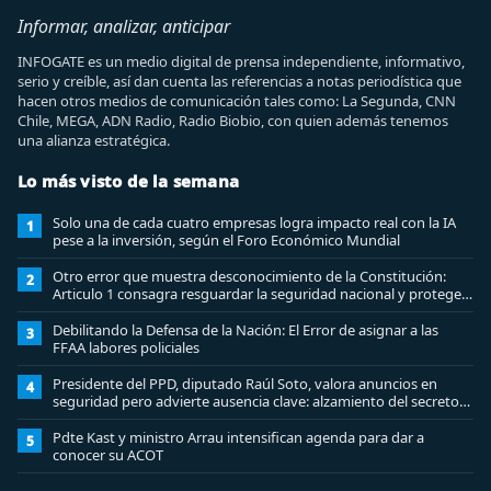
Informar, analizar, anticipar
INFOGATE es un medio digital de prensa independiente, informativo,
serio y creíble, así dan cuenta las referencias a notas periodística que
hacen otros medios de comunicación tales como: La Segunda, CNN
Chile, MEGA, ADN Radio, Radio Biobio, con quien además tenemos
una alianza estratégica.
Lo más visto de la semana
Solo una de cada cuatro empresas logra impacto real con la IA
1
pese a la inversión, según el Foro Económico Mundial
Otro error que muestra desconocimiento de la Constitución:
2
Articulo 1 consagra resguardar la seguridad nacional y proteger
a los ciudadanos
Debilitando la Defensa de la Nación: El Error de asignar a las
3
FFAA labores policiales
Presidente del PPD, diputado Raúl Soto, valora anuncios en
4
seguridad pero advierte ausencia clave: alzamiento del secreto
bancario
Pdte Kast y ministro Arrau intensifican agenda para dar a
5
conocer su ACOT