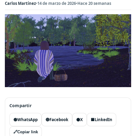
Carlos Martínez
•
14 de marzo de 2026
•
Hace 20 semanas
Compartir
🟢
WhatsApp
🔵
Facebook
⚫
X
🟦
LinkedIn
🔗
Copiar link