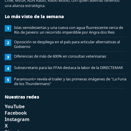
Chile, MEGA, ADN Radio, Radio Biobio, con quien además tenemos
una alianza estratégica.
Lo más visto de la semana
Islas semidesiertas y una cueva con agua fluorescente cerca de
1
Río de Janeiro: un recorrido imperdible por Angra dos Reis
Oposición se despliega en el país para articular alternativas al
2
Gobierno
Diferencias de más de 600% en consultas veterinarias
3
Subsecretario para las FFAA destaca la labor de la DIRECTEMAR
4
Paramount+ revela el trailer y las primeras imágenes de "La Furia
5
de los Thundermans"
Nuestras redes
YouTube
Facebook
Instagram
X