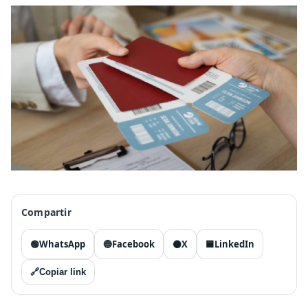
Compartir
🟢
WhatsApp
🔵
Facebook
⚫
X
🟦
LinkedIn
🔗
Copiar link