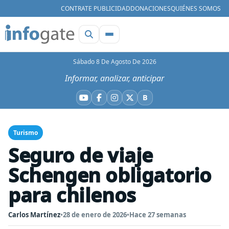
CONTRATE PUBLICIDAD
DONACIONES
QUIÉNES SOMOS
Sábado 8 De Agosto De 2026
Informar, analizar, anticipar
B
YouTube
Facebook
Instagram
X
Bluesky
Turismo
Seguro de viaje
Schengen obligatorio
para chilenos
Carlos Martínez
•
28 de enero de 2026
•
Hace 27 semanas