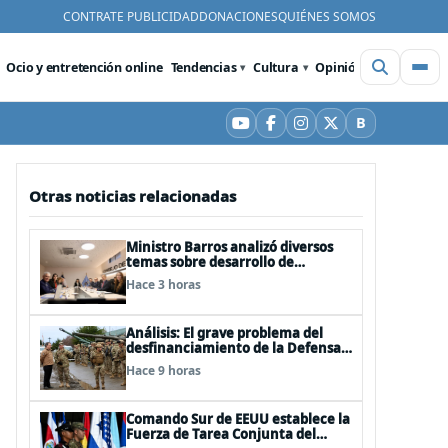
CONTRATE PUBLICIDAD
DONACIONES
QUIÉNES SOMOS
Ocio y entretención online
Tendencias
Cultura
Opinión
Videos
De
B
YouTube
Facebook
Instagram
X
Bluesky
Otras noticias relacionadas
Ministro Barros analizó diversos
temas sobre desarrollo de
capacidades estratégicas en
Hace 3 horas
sesión del Consejo de Política
Espacial
Análisis: El grave problema del
desfinanciamiento de la Defensa
Nacional
Hace 9 horas
Comando Sur de EEUU establece la
Fuerza de Tarea Conjunta del