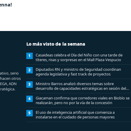
kenna!
Lo más visto de la semana
Casaideas celebra el Día del Niño con una tarde de
1
títeres, risas y sorpresas en el Mall Plaza Vespucio
Diputados RN y ministro de Seguridad coordinan
2
tivo, serio
agenda legislativa y fast track de proyectos
e hacen otros
MEGA, ADN
Ministro Barros analizó diversos temas sobre
3
desarrollo de capacidades estratégicas en sesión del
ratégica.
Consejo de Política Espacial
Giacaman confirma que corredores viales en Biobío se
4
realizarán, pero no por la vía de la concesión
El uso de inteligencia artificial que comienza a
5
instalarse en el cuidado de personas mayores