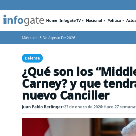
Home
Infogate TV
Nacional
Política
Actu
Miércoles 5 De Agosto De 2026
Defensa
¿Qué son los “Middl
Carney? y que tendr
nuevo Canciller
Juan Pablo Berlinger
•
23 de enero de 2026
•
Hace 27 semana