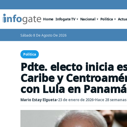
Home
Infogate TV
Nacional
Política
Actu
Sábado 8 De Agosto De 2026
Política
Pdte. electo inicia e
Caribe y Centroamér
con Lula en Panamá
Mario Estay Elgueta
•
23 de enero de 2026
•
Hace 28 semanas