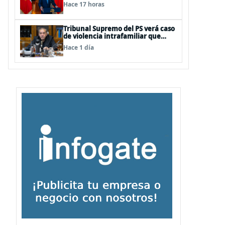
información falsa del Pdte Kast en
Hace 17 horas
cadena nacional
Tribunal Supremo del PS verá caso
de violencia intrafamiliar que
afecta al senador Fidel Espinoza
Hace 1 día