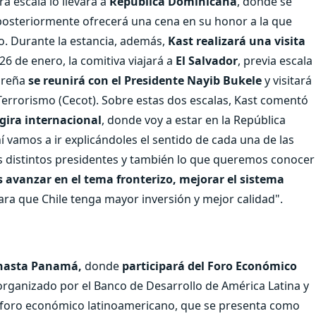
a escala lo llevará a
República Dominicana
, donde se
 posteriormente ofrecerá una cena en su honor a la que
o. Durante la estancia, además,
Kast realizará una visita
26 de enero, la comitiva viajará a
El Salvador
, previa escala
oreña
se reunirá con el Presidente Nayib Bukele
y visitará
errorismo (Cecot). Sobre estas dos escalas, Kast comentó
gira internacional
, donde voy a estar en la República
 vamos a ir explicándoles el sentido de cada una de las
los distintos presidentes y también lo que queremos conocer
avanzar en el tema fronterizo, mejorar el sistema
ara que Chile tenga mayor inversión y mejor calidad".
 hasta Panamá,
donde
participará del Foro Económico
 organizado por el Banco de Desarrollo de América Latina y
del foro económico latinoamericano, que se presenta como