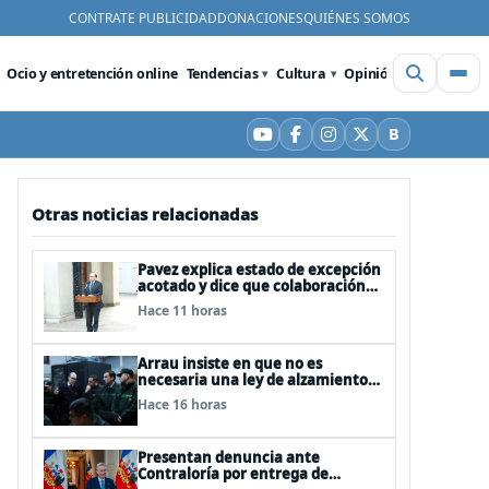
CONTRATE PUBLICIDAD
DONACIONES
QUIÉNES SOMOS
Ocio y entretención online
Tendencias
Cultura
Opinión
Videos
De
B
YouTube
Facebook
Instagram
X
Bluesky
Otras noticias relacionadas
Pavez explica estado de excepción
acotado y dice que colaboración
entre FFAA y policías, “es algo del
Hace 11 horas
todo pertinente analizar”
Arrau insiste en que no es
necesaria una ley de alzamiento
del secreto bancario, porque ya
Hace 16 horas
existe
Presentan denuncia ante
Contraloría por entrega de