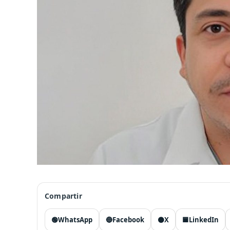
Compartir
🟢
WhatsApp
🔵
Facebook
⚫
X
🟦
LinkedIn