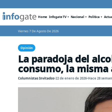
Home
Infogate TV
Nacional
Política
Actu
Viernes 7 De Agosto De 2026
Opinión
La paradoja del alc
consumo, la misma 
Columnistas Invitados
•
22 de enero de 2026
•
Hace 28 sema