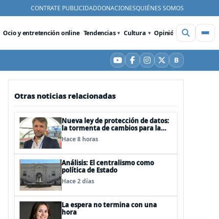
CONTRATE PUBLICIDAD
DONACIONES
QUIÉNES SOMOS
Ocio y entretención online
Tendencias
Cultura
Opinión
Videos
De
B
YouTube
Facebook
Instagram
X
Bluesky
Otras noticias relacionadas
Nueva ley de protección de datos:
la tormenta de cambios para la
cual ya nos deberíamos estar
Hace 8 horas
preparando
Análisis: El centralismo como
política de Estado
Hace 2 días
La espera no termina con una
hora